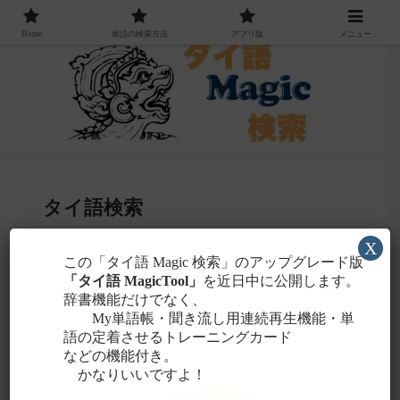
Home
単語の検索方法
アプリ版
メニュー
タイ語検索
X
感じる
この「タイ語 Magic 検索」のアップグレード版
・聞こえたタイ語を一番近いと
ローマ字
「タイ語 MagicTool」
を近日中に公開します。
に置き換えて検索！
辞書機能だけでなく、
タイ文字での検索も含め、詳しくは
こちら
。
My単語帳・聞き流し用連続再生機能・単
語の定着させるトレーニングカード
などの機能付き。
かなりいいですよ！