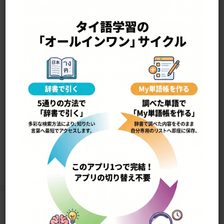
—————————————————-
yùt khrʉ̂aŋ หยุดเครื่อง
機械を止める
17501
Home