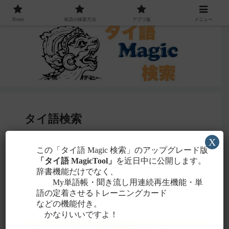
Home
単語の検索方法
アプリ版
メニュー
タイ語検索
X
感じる
この「タイ語 Magic 検索」のアップグレード版
・聞こえたタイ語を一番近いと
ローマ字
「タイ語 MagicTool」
を近日中に公開します。
に置き換えて検索！
辞書機能だけでなく、
タイ文字での検索も含め、詳しくは
こちら
。
My単語帳・聞き流し用連続再生機能・単
語の定着させるトレーニングカード
などの機能付き。
かなりいいですよ！