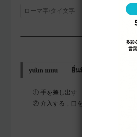
—————————————————-
yʉ̂ʉn mʉʉ ยื่นมือ
① 手を差し出す
② 介入する，口を出す