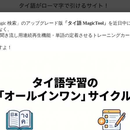
agic 検索」のアップグレード版
「タイ語 MagicTool」
を近日中
なく、
き流し用連続再生機能・単語の定着させるトレーニングカー
。
すよ！
このサイトについて
単語の検索方法
る
ローマ字に置き換えて検索！
ちら
。