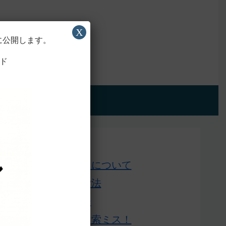
X
に公開します。
ド
アプリ版
Home
このサイトについて
単語の検索法
ローマ字表
よくある検索ミス！