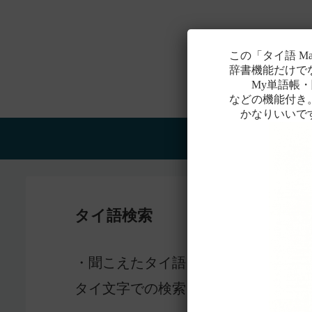
この「タイ語 M
辞書機能だけで
My単語帳・聞
などの機能付き
かなりいいで
Home
タイ語検索
感じ
・聞こえたタイ語を一番近いと
タイ文字での検索も含め、詳しくは
こ