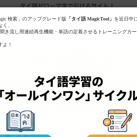
agic 検索」のアップグレード版
「タイ語 MagicTool」
を近日中
なく、
き流し用連続再生機能・単語の定着させるトレーニングカー
。
すよ！
このサイトについて
単語の検索方法
る
ローマ字に置き換えて検索！
ちら
。