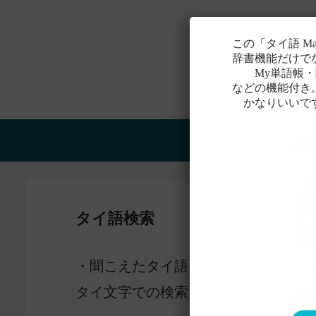
この「タイ語 M
辞書機能だけで
My単語帳・聞
などの機能付き
かなりいいで
Home
タイ語検索
感じ
・聞こえたタイ語を一番近いと
タイ文字での検索も含め、詳しくは
こ