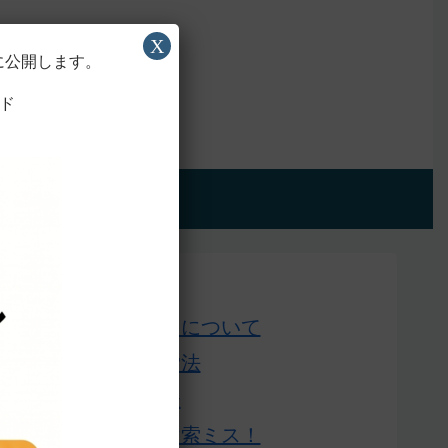
X
に公開します。
ド
アプリ版
Home
このサイトについて
単語の検索法
ローマ字表
よくある検索ミス！