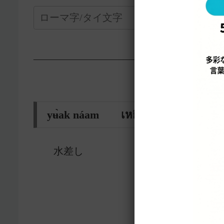
—————————————————-
yʉ̀ak náam เหยือกน้ำ
水差し
8501