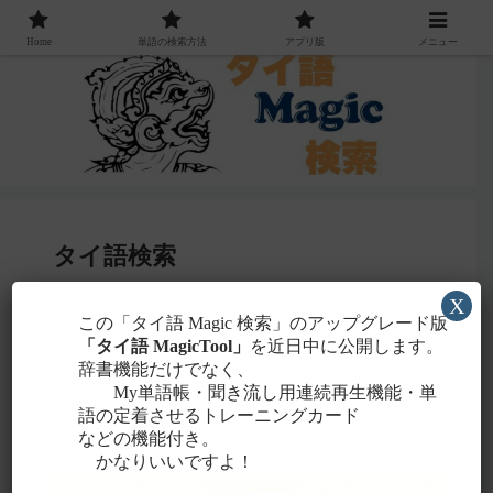
Home
単語の検索方法
アプリ版
メニュー
タイ語検索
X
感じる
この「タイ語 Magic 検索」のアップグレード版
・聞こえたタイ語を一番近いと
ローマ字
「タイ語 MagicTool」
を近日中に公開します。
に置き換えて検索！
辞書機能だけでなく、
タイ文字での検索も含め、詳しくは
こちら
。
My単語帳・聞き流し用連続再生機能・単
語の定着させるトレーニングカード
などの機能付き。
かなりいいですよ！