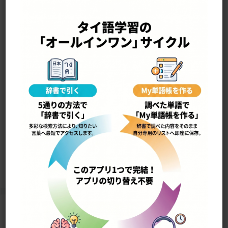
—————————————————-
yɔ̂ɔt yîam ยอดเยี่ยม
最高の，素晴しい
12702
Home