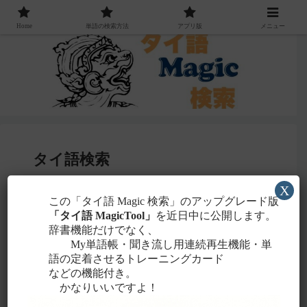
Home
単語の検索方法
アプリ版
メニュー
タイ語検索
X
感じる
この「タイ語 Magic 検索」のアップグレード版
・聞こえたタイ語を一番近いと
ローマ字
「タイ語 MagicTool」
を近日中に公開します。
に置き換えて検索！
辞書機能だけでなく、
タイ文字での検索も含め、詳しくは
こちら
。
My単語帳・聞き流し用連続再生機能・単
語の定着させるトレーニングカード
などの機能付き。
かなりいいですよ！