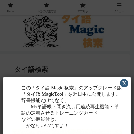
Home
単語の検索方法
アプリ版
メニュー
タイ語検索
X
感じる
この「タイ語 Magic 検索」のアップグレード版
・聞こえたタイ語を一番近いと
ローマ字
「タイ語 MagicTool」
を近日中に公開します。
に置き換えて検索！
辞書機能だけでなく、
タイ文字での検索も含め、詳しくは
こちら
。
My単語帳・聞き流し用連続再生機能・単
語の定着させるトレーニングカード
などの機能付き。
かなりいいですよ！