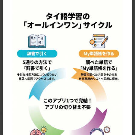
—————————————————-
yɔ́ɔn•lǎŋ pai hâa•pii ย้อนหลังไปห้าปี
５年前にさかのぼる
12711
Home