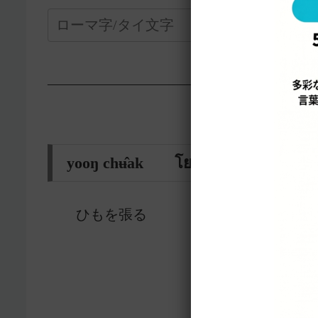
—————————————————-
yooŋ chʉ̂ak โยงเชือก
ひもを張る
13081