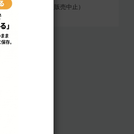
アプリ版（
販売中止）