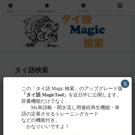
Home
単語の検索方法
アプリ版
メニュー
タイ語検索
X
感じる
この「タイ語 Magic 検索」のアップグレード版
・聞こえたタイ語を一番近いと
ローマ字
「タイ語 MagicTool」
を近日中に公開します。
に置き換えて検索！
辞書機能だけでなく、
タイ文字での検索も含め、詳しくは
こちら
。
My単語帳・聞き流し用連続再生機能・単
語の定着させるトレーニングカード
などの機能付き。
かなりいいですよ！