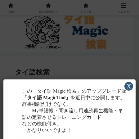
Home
単語の検索方法
アプリ版
メニュー
タイ語検索
X
感じる
この「タイ語 Magic 検索」のアップグレード版
・聞こえたタイ語を一番近いと
ローマ字
「タイ語 MagicTool」
を近日中に公開します。
に置き換えて検索！
辞書機能だけでなく、
タイ文字での検索も含め、詳しくは
こちら
。
My単語帳・聞き流し用連続再生機能・単
語の定着させるトレーニングカード
などの機能付き。
かなりいいですよ！