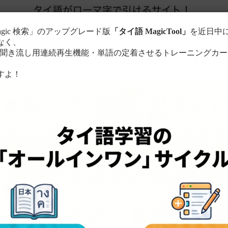
agic 検索」のアップグレード版
「タイ語 MagicTool」
を近日中
なく、
き流し用連続再生機能・単語の定着させるトレーニングカー
。
すよ！
このサイトについて
単語の検索方法
る
ローマ字に置き換えて検索！
ちら
。