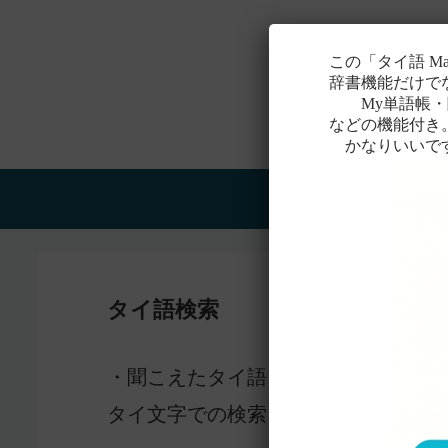
この「タイ語 M
辞書機能だけで
My単語帳・聞
などの機能付き
かなりいいで
Home
タイ語検索
感じ
・聞こえたタイ語を一番近いと
タイ文字での検索も含め、詳しくは
こ