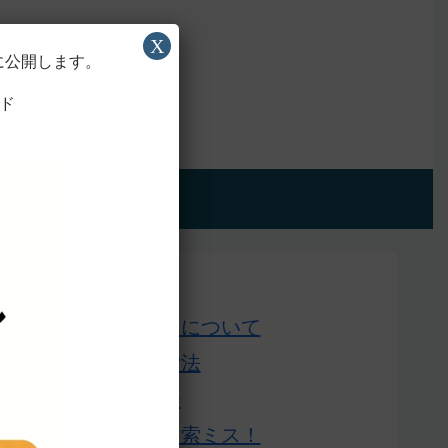
X
に公開します。
ド
アプリ版
Home
このサイトについて
単語の検索法
ローマ字表
よくある検索ミス！