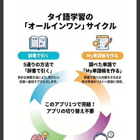
—————————————————-
yɛ̂ɛ ləəi แย่เลย
全くひどい
14770
Home