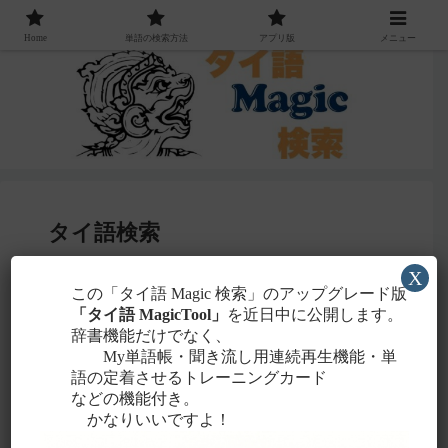
Home
単語の検索方法
アプリ版
メニュー
タイ語検索
X
感じる
この「タイ語 Magic 検索」のアップグレード版
・聞こえたタイ語を一番近いと
ローマ字
「タイ語 MagicTool」
を近日中に公開します。
に置き換えて検索！
辞書機能だけでなく、
タイ文字での検索も含め、詳しくは
こちら
。
My単語帳・聞き流し用連続再生機能・単
語の定着させるトレーニングカード
などの機能付き。
かなりいいですよ！