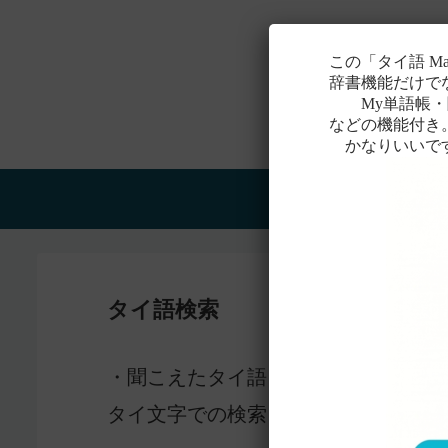
この「タイ語 M
辞書機能だけで
My単語帳・聞
などの機能付き
かなりいいで
Home
タイ語検索
感じ
・聞こえたタイ語を一番近いと
タイ文字での検索も含め、詳しくは
こ