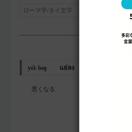
—————————————————-
yɛ̂ɛ loŋ แย่ลง
悪くなる
13055