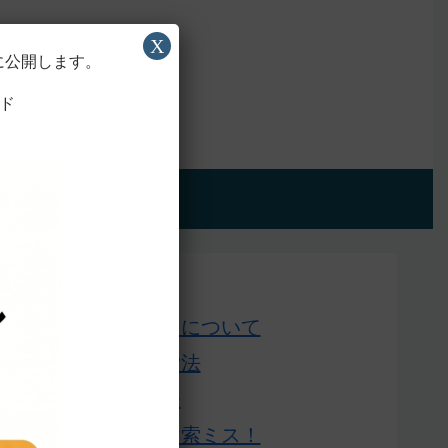
X
に公開します。
ド
アプリ版
Home
このサイトについて
単語の検索法
ローマ字表
よくある検索ミス！