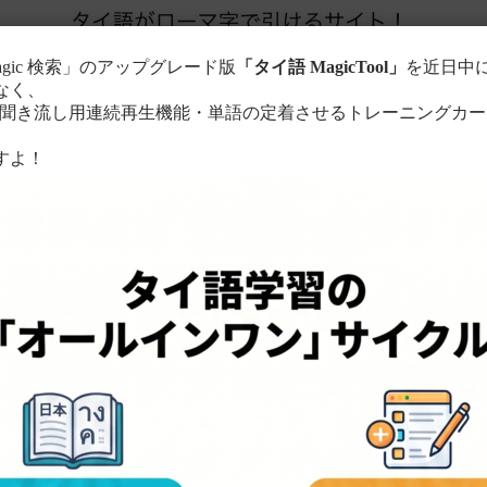
agic 検索」のアップグレード版
「タイ語 MagicTool」
を近日中
なく、
き流し用連続再生機能・単語の定着させるトレーニングカー
。
すよ！
このサイトについて
単語の検索方法
る
ローマ字に置き換えて検索！
ちら
。