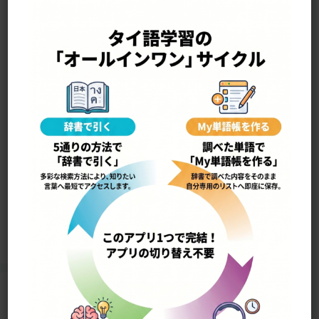
—————————————————-
yàa phʉ̂ŋ ~ อย่าพึ่ง ~
まだ〜するな
11354
Home