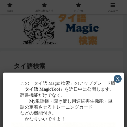
Home
単語の検索方法
アプリ版
メニュー
タイ語検索
X
感じる
この「タイ語 Magic 検索」のアップグレード版
・聞こえたタイ語を一番近いと
ローマ字
「タイ語 MagicTool」
を近日中に公開します。
に置き換えて検索！
辞書機能だけでなく、
タイ文字での検索も含め、詳しくは
こちら
。
My単語帳・聞き流し用連続再生機能・単
語の定着させるトレーニングカード
などの機能付き。
かなりいいですよ！