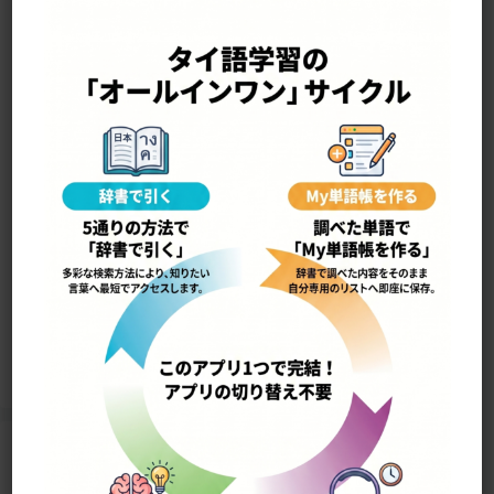
—————————————————-
yàaŋ ˀʉ̀ʉn อย่างอื่น
他のもの，他の種類
18571
Home