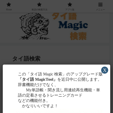
Home
単語の検索方法
アプリ版
メニュー
タイ語検索
X
感じる
この「タイ語 Magic 検索」のアップグレード版
・聞こえたタイ語を一番近いと
ローマ字
「タイ語 MagicTool」
を近日中に公開します。
に置き換えて検索！
辞書機能だけでなく、
タイ文字での検索も含め、詳しくは
こちら
。
My単語帳・聞き流し用連続再生機能・単
語の定着させるトレーニングカード
などの機能付き。
かなりいいですよ！