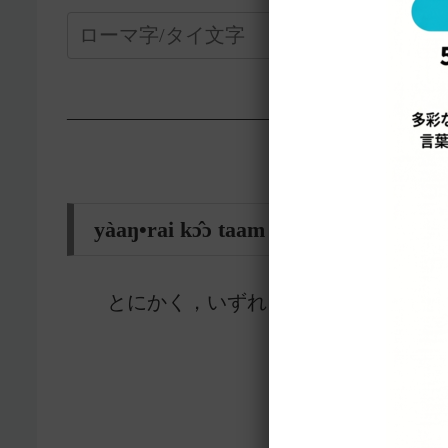
—————————————————-
yàaŋ•rai kɔ̂ɔ taam อย่างไรก็ตาม
とにかく，いずれにしても
61