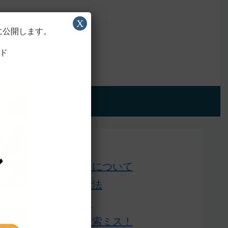
X
に公開します。
ド
アプリ版
Home
このサイトについて
単語の検索法
ローマ字表
よくある検索ミス！