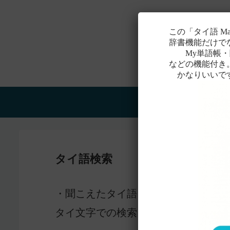
この「タイ語 M
辞書機能だけで
My単語帳・聞
などの機能付き
かなりいいで
Home
タイ語検索
感じ
・聞こえたタイ語を一番近いと
タイ文字での検索も含め、詳しくは
こ