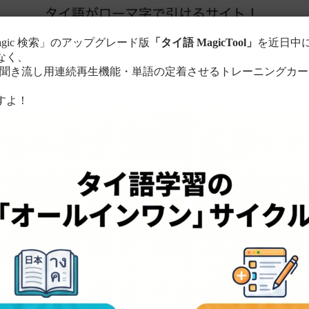
agic 検索」のアップグレード版
「タイ語 MagicTool」
を近日中
なく、
き流し用連続再生機能・単語の定着させるトレーニングカー
。
すよ！
このサイトについて
単語の検索方法
る
ローマ字に置き換えて検索！
ちら
。