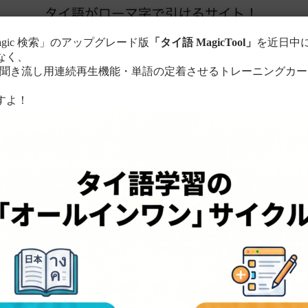
agic 検索」のアップグレード版
「タイ語 MagicTool」
を近日中
なく、
き流し用連続再生機能・単語の定着させるトレーニングカー
。
すよ！
このサイトについて
単語の検索方法
る
ローマ字に置き換えて検索！
ちら
。