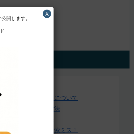
X
に公開します。
ド
アプリ版
Home
このサイトについて
単語の検索法
ローマ字表
よくある検索ミス！