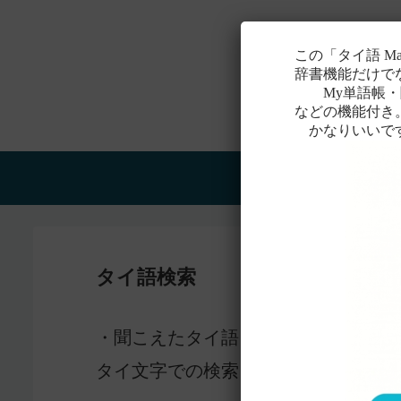
この「タイ語 M
辞書機能だけで
My単語帳・聞
などの機能付き
かなりいいで
Home
タイ語検索
感じ
・聞こえたタイ語を一番近いと
タイ文字での検索も含め、詳しくは
こ