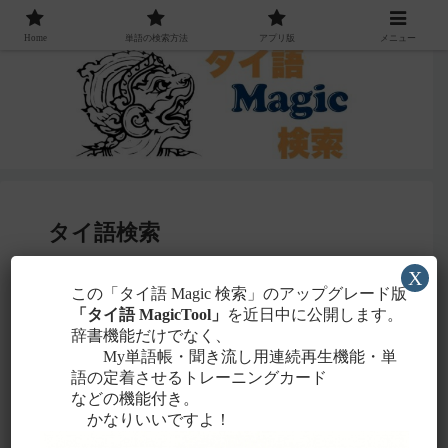
Home
単語の検索方法
アプリ版
メニュー
タイ語検索
X
感じる
この「タイ語 Magic 検索」のアップグレード版
・聞こえたタイ語を一番近いと
ローマ字
「タイ語 MagicTool」
を近日中に公開します。
に置き換えて検索！
辞書機能だけでなく、
タイ文字での検索も含め、詳しくは
こちら
。
My単語帳・聞き流し用連続再生機能・単
語の定着させるトレーニングカード
などの機能付き。
かなりいいですよ！