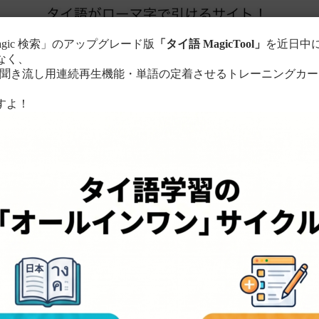
agic 検索」のアップグレード版
「タイ語 MagicTool」
を近日中
なく、
き流し用連続再生機能・単語の定着させるトレーニングカー
。
すよ！
このサイトについて
単語の検索方法
る
ローマ字に置き換えて検索！
ちら
。