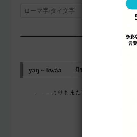
—————————————————-
yaŋ ~ kwàa ยัง ~ กว่า
．．．よりもまだ 〜 だ
12752