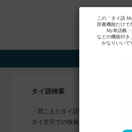
この「タイ語 M
辞書機能だけで
My単語帳・聞
などの機能付き
かなりいいで
Home
タイ語検索
感じ
・聞こえたタイ語を一番近いと
タイ文字での検索も含め、詳しくは
こ