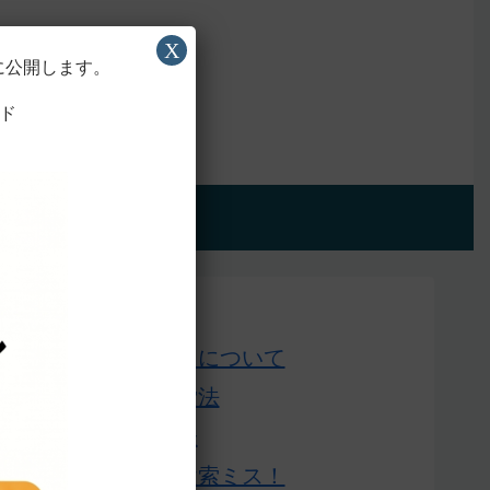
X
に公開します。
ド
アプリ版
Home
このサイトについて
単語の検索法
ローマ字表
よくある検索ミス！