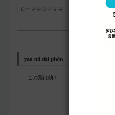
—————————————————-
yaa níi dâi phǒn ยานี้ได้ผล
この薬は効く
10473