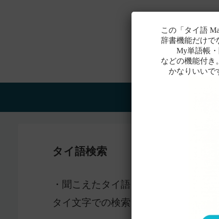
この「タイ語 M
辞書機能だけで
My単語帳・聞
などの機能付き
かなりいいで
Home
タイ語検索
感じ
・聞こえたタイ語を一番近いと
タイ文字での検索も含め、詳しくは
こ