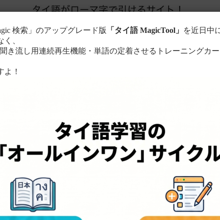
agic 検索」のアップグレード版
「タイ語 MagicTool」
を近日中
なく、
き流し用連続再生機能・単語の定着させるトレーニングカー
。
すよ！
このサイトについて
単語の検索方法
る
ローマ字に置き換えて検索！
ちら
。