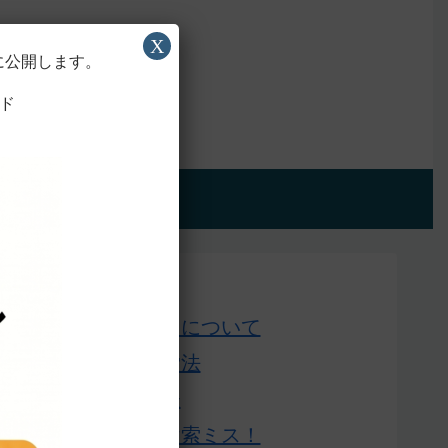
X
に公開します。
ド
アプリ版
Home
このサイトについて
単語の検索法
ローマ字表
よくある検索ミス！