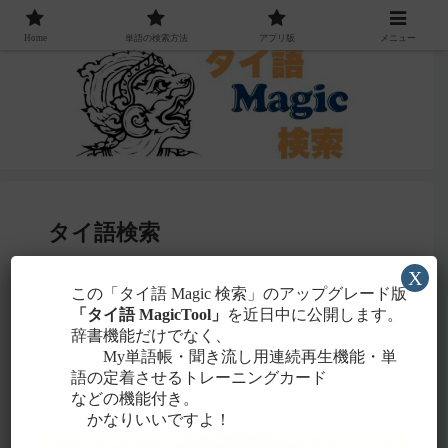
Home
単語の検索方法
アプリ版
メニュー
タイ語検索
X
感じる
この「タイ語 Magic 検索」のアップグレード版
・聞こえたタイ語を一番近いと
ローマ字
「タイ語 MagicTool」
を近日中に公開します。
に置き換えて検索！
辞書機能だけでなく、
タイ文字での検索も含め、詳しくは
こちら
。
My単語帳・聞き流し用連続再生機能・単
語の定着させるトレーニングカード
などの機能付き。
かなりいいですよ！