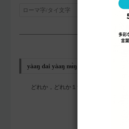
—————————————————-
yàaŋ dai yàaŋ nʉ̀ŋ อย่างใดอย่างหน
どれか，どれか１つ
5625