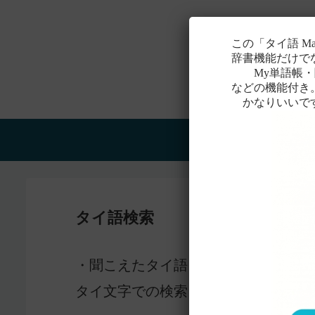
この「タイ語 M
辞書機能だけで
My単語帳・聞
などの機能付き
かなりいいで
Home
タイ語検索
感じ
・聞こえたタイ語を一番近いと
タイ文字での検索も含め、詳しくは
こ