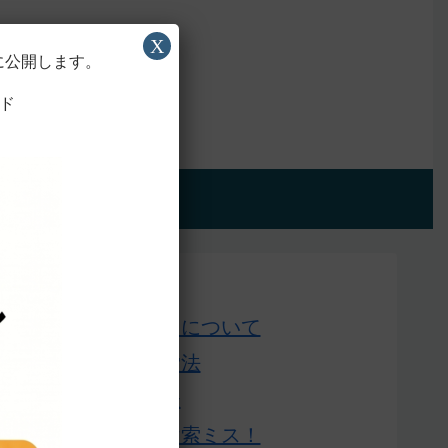
X
に公開します。
ド
アプリ版
Home
このサイトについて
単語の検索法
ローマ字表
よくある検索ミス！