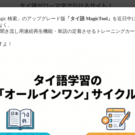
agic 検索」のアップグレード版
「タイ語 MagicTool」
を近日中
なく、
き流し用連続再生機能・単語の定着させるトレーニングカー
。
すよ！
このサイトについて
単語の検索方法
る
ローマ字に置き換えて検索！
ちら
。