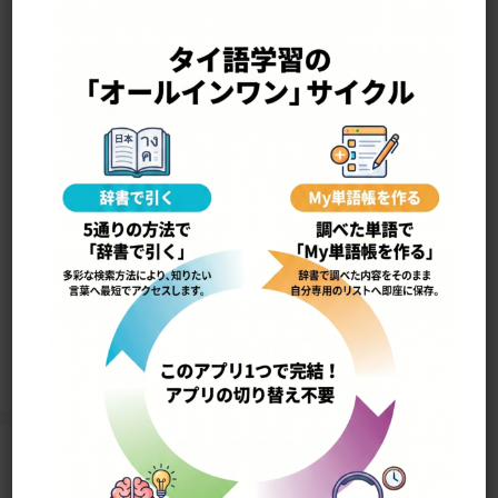
—————————————————-
yáai ˀɔ́p•fít ย้ายออฟฟิศ
オフィスを移す
12877
Home