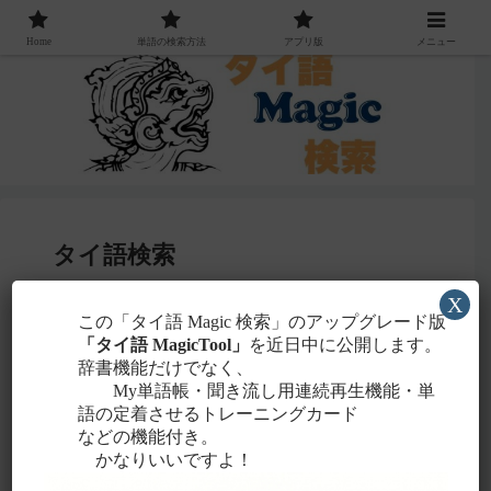
Home
単語の検索方法
アプリ版
メニュー
タイ語検索
X
感じる
この「タイ語 Magic 検索」のアップグレード版
・聞こえたタイ語を一番近いと
ローマ字
「タイ語 MagicTool」
を近日中に公開します。
に置き換えて検索！
辞書機能だけでなく、
タイ文字での検索も含め、詳しくは
こちら
。
My単語帳・聞き流し用連続再生機能・単
語の定着させるトレーニングカード
などの機能付き。
かなりいいですよ！