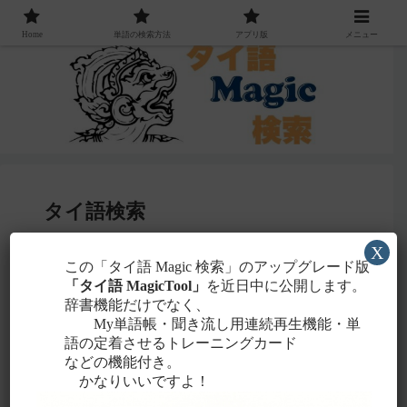
Home
単語の検索方法
アプリ版
メニュー
タイ語検索
X
感じる
この「タイ語 Magic 検索」のアップグレード版
・聞こえたタイ語を一番近いと
ローマ字
「タイ語 MagicTool」
を近日中に公開します。
に置き換えて検索！
辞書機能だけでなく、
タイ文字での検索も含め、詳しくは
こちら
。
My単語帳・聞き流し用連続再生機能・単
語の定着させるトレーニングカード
などの機能付き。
かなりいいですよ！