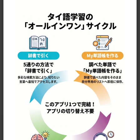
—————————————————-
wít•tha•yaa•sàat วิทยาศาสตร์
科学
15238
Home