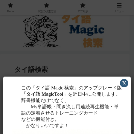
Home
単語の検索方法
アプリ版
メニュー
タイ語検索
X
感じる
この「タイ語 Magic 検索」のアップグレード版
・聞こえたタイ語を一番近いと
ローマ字
「タイ語 MagicTool」
を近日中に公開します。
に置き換えて検索！
辞書機能だけでなく、
タイ文字での検索も含め、詳しくは
こちら
。
My単語帳・聞き流し用連続再生機能・単
語の定着させるトレーニングカード
などの機能付き。
かなりいいですよ！