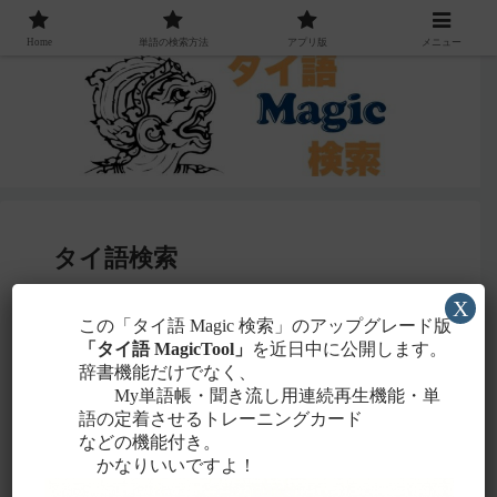
Home
単語の検索方法
アプリ版
メニュー
タイ語検索
X
感じる
この「タイ語 Magic 検索」のアップグレード版
・聞こえたタイ語を一番近いと
ローマ字
「タイ語 MagicTool」
を近日中に公開します。
に置き換えて検索！
辞書機能だけでなく、
タイ文字での検索も含め、詳しくは
こちら
。
My単語帳・聞き流し用連続再生機能・単
語の定着させるトレーニングカード
などの機能付き。
かなりいいですよ！