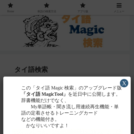
Home
単語の検索方法
アプリ版
メニュー
タイ語検索
X
感じる
この「タイ語 Magic 検索」のアップグレード版
・聞こえたタイ語を一番近いと
ローマ字
「タイ語 MagicTool」
を近日中に公開します。
に置き換えて検索！
辞書機能だけでなく、
タイ文字での検索も含め、詳しくは
こちら
。
My単語帳・聞き流し用連続再生機能・単
語の定着させるトレーニングカード
などの機能付き。
かなりいいですよ！