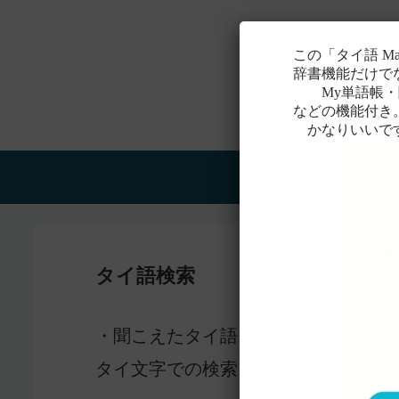
この「タイ語 M
辞書機能だけで
My単語帳・聞
などの機能付き
かなりいいで
Home
タイ語検索
感じ
・聞こえたタイ語を一番近いと
タイ文字での検索も含め、詳しくは
こ