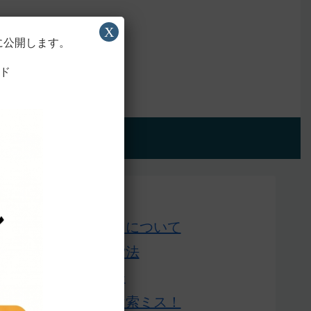
X
に公開します。
ド
アプリ版
Home
このサイトについて
単語の検索法
ローマ字表
よくある検索ミス！