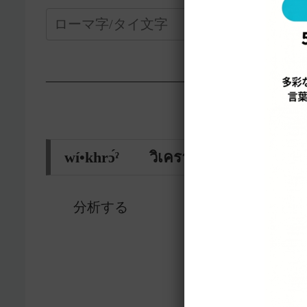
—————————————————-
wí•khrɔ́ˀ วิเคราะห์
分析する
15206