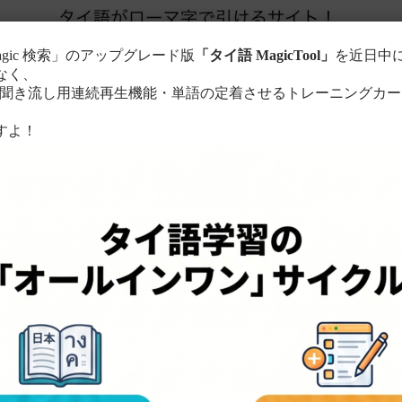
agic 検索」のアップグレード版
「タイ語 MagicTool」
を近日中
なく、
き流し用連続再生機能・単語の定着させるトレーニングカー
。
すよ！
このサイトについて
単語の検索方法
る
ローマ字に置き換えて検索！
ちら
。