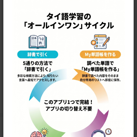
—————————————————-
wí•krìt วิกฤต
危機的な ［ wí•krìt•tì- と同義］
15202
Home