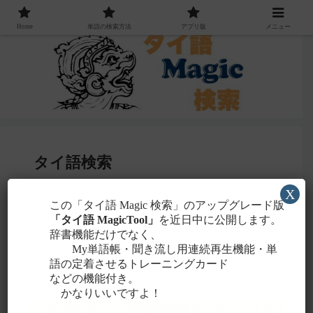
Home
単語の検索方法
アプリ版
メニュー
タイ語検索
X
感じる
この「タイ語 Magic 検索」のアップグレード版
・聞こえたタイ語を一番近いと
ローマ字
「タイ語 MagicTool」
を近日中に公開します。
に置き換えて検索！
辞書機能だけでなく、
タイ文字での検索も含め、詳しくは
こちら
。
My単語帳・聞き流し用連続再生機能・単
語の定着させるトレーニングカード
などの機能付き。
かなりいいですよ！