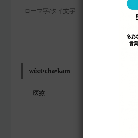
—————————————————-
wêet•cha•kam เวชกรรม
医療
15305