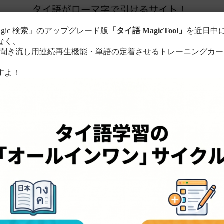
agic 検索」のアップグレード版
「タイ語 MagicTool」
を近日中
なく、
き流し用連続再生機能・単語の定着させるトレーニングカー
。
すよ！
このサイトについて
単語の検索方法
る
ローマ字に置き換えて検索！
ちら
。