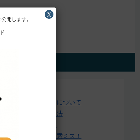
X
に公開します。
ド
アプリ版
Home
このサイトについて
単語の検索法
ローマ字表
よくある検索ミス！