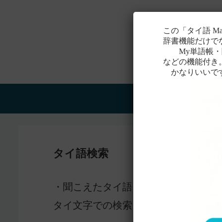
この「タイ語 M
辞書機能だけで
My単語帳・聞
などの機能付き
かなりいいで
Home
タイ語検索
感じ
・聞こえたタイ語を一番近いと
タイ文字での検索も含め、詳しくは
こ