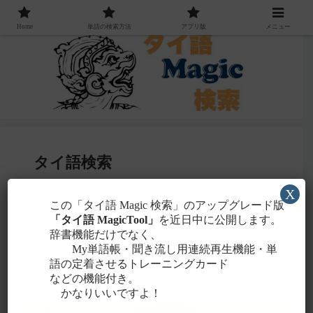
Home
単語の検索方法
アプリ版
メニュー
タイ語検索
X
感じる
この「タイ語 Magic 検索」のアップグレード版
・聞こえたタイ語を一番近いと
ローマ字
「タイ語 MagicTool」
を近日中に公開します。
に置き換えて検索！
辞書機能だけでなく、
タイ文字での検索も含め、詳しくは
こちら
。
My単語帳・聞き流し用連続再生機能・単
語の定着させるトレーニングカード
などの機能付き。
かなりいいですよ！