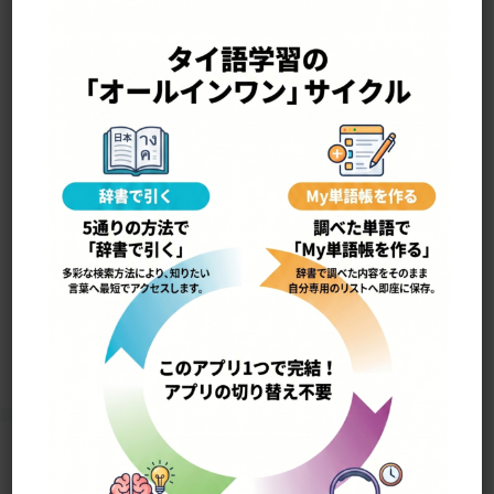
—————————————————-
wan•na•yúk วรรณยุกต์
声調記号
14976
Home