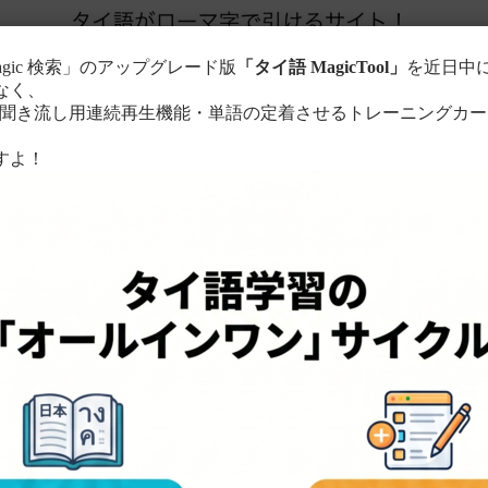
agic 検索」のアップグレード版
「タイ語 MagicTool」
を近日中
なく、
き流し用連続再生機能・単語の定着させるトレーニングカー
。
すよ！
このサイトについて
単語の検索方法
る
ローマ字に置き換えて検索！
ちら
。