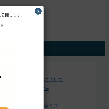
X
に公開します。
ド
アプリ版
Home
このサイトについて
単語の検索法
ローマ字表
よくある検索ミス！