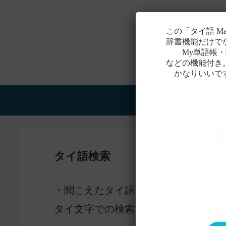
この「タイ語 M
辞書機能だけで
My単語帳・聞
などの機能付き
かなりいいで
Home
タイ語検索
感じ
・聞こえたタイ語を一番近いと
タイ文字での検索も含め、詳しくは
こ