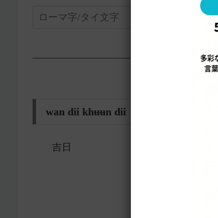
—————————————————-
wan dii khʉʉn dii วันดีคืนดี
吉日
5329