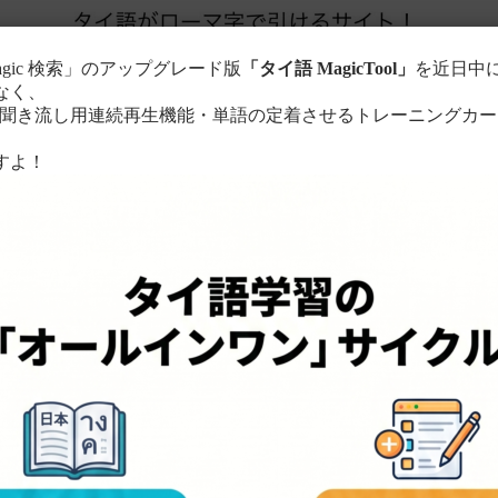
agic 検索」のアップグレード版
「タイ語 MagicTool」
を近日中
なく、
き流し用連続再生機能・単語の定着させるトレーニングカー
。
すよ！
このサイトについて
単語の検索方法
る
ローマ字に置き換えて検索！
ちら
。