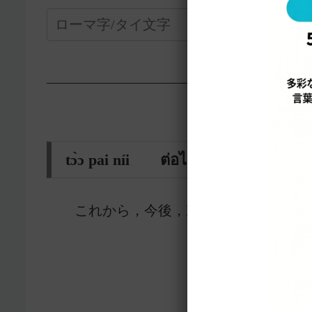
—————————————————-
tɔ̀ɔ pai níi ต่อไปนี้
これから，今後，次に，
5899