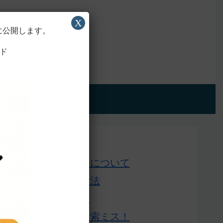
X
に公開します。
ド
アプリ版
Home
このサイトについて
単語の検索法
ローマ字表
よくある検索ミス！