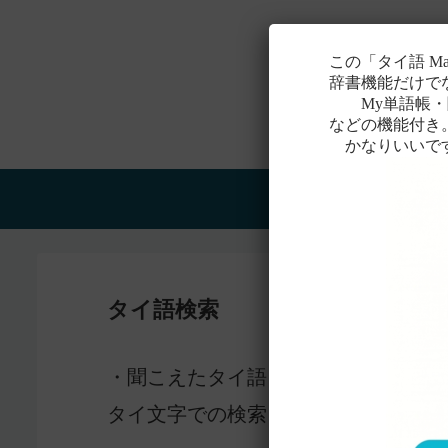
この「タイ語 M
辞書機能だけで
My単語帳・聞
などの機能付き
かなりいいで
Home
タイ語検索
感じ
・聞こえたタイ語を一番近いと
タイ文字での検索も含め、詳しくは
こ