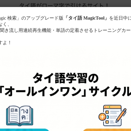
agic 検索」のアップグレード版
「タイ語 MagicTool」
を近日中
なく、
き流し用連続再生機能・単語の定着させるトレーニングカー
。
すよ！
このサイトについて
単語の検索方法
る
ローマ字に置き換えて検索！
ちら
。