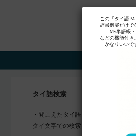
この「タイ語 M
辞書機能だけで
My単語帳・聞
などの機能付き
かなりいいで
Home
タイ語検索
感じ
・聞こえたタイ語を一番近いと
タイ文字での検索も含め、詳しくは
こ