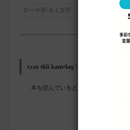
—————————————————-
tɔɔn thîi kam•laŋ ˀàan nǎŋ•sʉ̌ʉ yù
本を読んでいるとき
5955