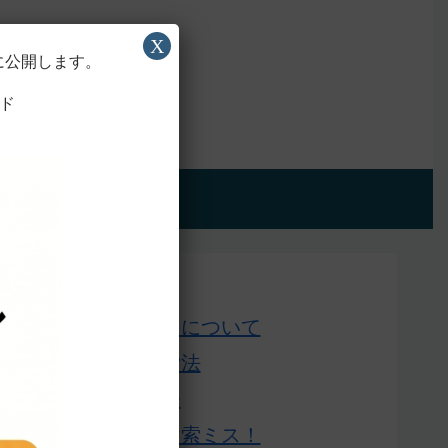
X
に公開します。
ド
アプリ版
Home
このサイトについて
単語の検索法
ローマ字表
よくある検索ミス！