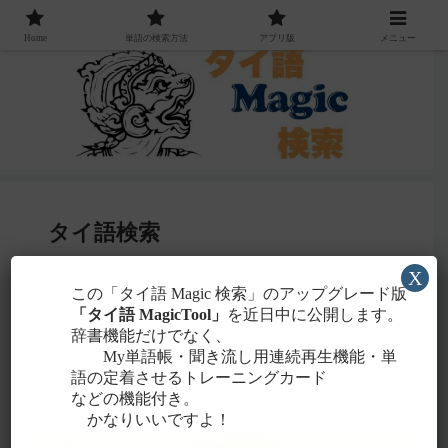
Home
単語の検索方法
アプリ版
メニュー
タイ語検索
X
感じる
この「タイ語 Magic 検索」のアップグレード版
・聞こえたタイ語を一番近いと
ローマ字
「タイ語 MagicTool」
を近日中に公開します。
に置き換えて検索！
辞書機能だけでなく、
タイ文字での検索も含め、詳しくは
こちら
。
My単語帳・聞き流し用連続再生機能・単
語の定着させるトレーニングカード
などの機能付き。
かなりいいですよ！