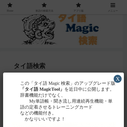
Home
単語の検索方法
アプリ版
メニュー
タイ語検索
X
感じる
この「タイ語 Magic 検索」のアップグレード版
・聞こえたタイ語を一番近いと
ローマ字
「タイ語 MagicTool」
を近日中に公開します。
に置き換えて検索！
辞書機能だけでなく、
タイ文字での検索も含め、詳しくは
こちら
。
My単語帳・聞き流し用連続再生機能・単
語の定着させるトレーニングカード
などの機能付き。
かなりいいですよ！