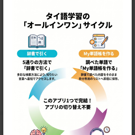
—————————————————-
bɔɔ•ri•sàt thua บริษัททัวร์
ツアー会社，旅行会社
7277
Home