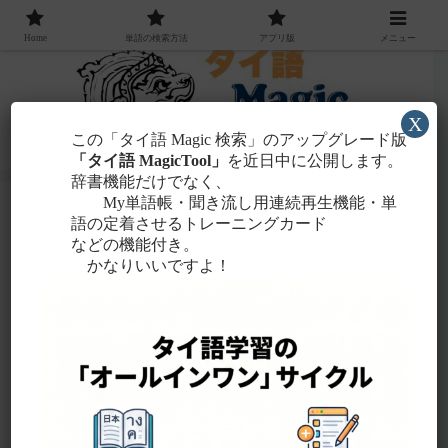
Home
単語の検索方法
アプリ版
メニュー
X
この「タイ語 Magic 検索」のアップグレード版
「タイ語 MagicTool」
を近日中に公開します。
辞書機能だけでなく、
My単語帳・聞き流し用連続再生機能・単
語の定着させるトレーニングカード
図表
などの機能付き。
かなりいいですよ！
果物
時計
声調ルール表